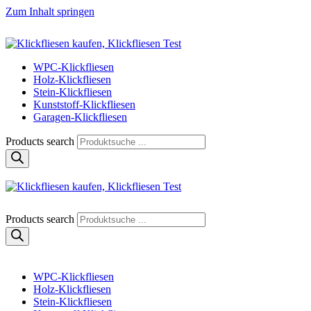
Zum Inhalt springen
Klickfliese | klick-klick-fertig
Klickfliesen online kaufen
WPC-Klickfliesen
Holz-Klickfliesen
Stein-Klickfliesen
Kunststoff-Klickfliesen
Garagen-Klickfliesen
Products search
Klickfliese | klick-klick-fertig
Klickfliesen online kaufen
Products search
WPC-Klickfliesen
Holz-Klickfliesen
Stein-Klickfliesen