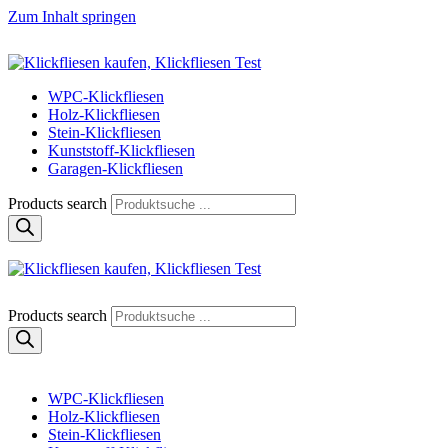
Zum Inhalt springen
Klickfliese | klick-klick-fertig
Klickfliesen online kaufen
WPC-Klickfliesen
Holz-Klickfliesen
Stein-Klickfliesen
Kunststoff-Klickfliesen
Garagen-Klickfliesen
Products search
Klickfliese | klick-klick-fertig
Klickfliesen online kaufen
Products search
WPC-Klickfliesen
Holz-Klickfliesen
Stein-Klickfliesen