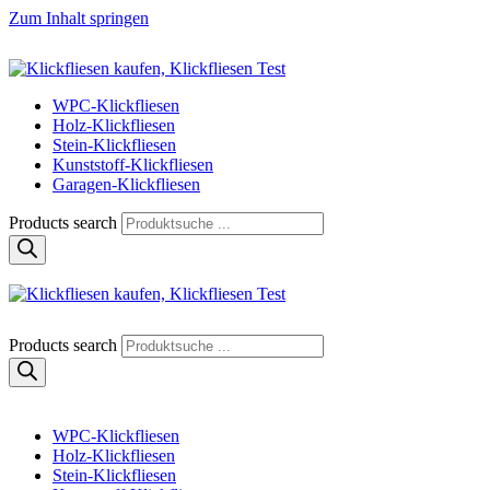
Zum Inhalt springen
Klickfliese | klick-klick-fertig
Klickfliesen online kaufen
WPC-Klickfliesen
Holz-Klickfliesen
Stein-Klickfliesen
Kunststoff-Klickfliesen
Garagen-Klickfliesen
Products search
Klickfliese | klick-klick-fertig
Klickfliesen online kaufen
Products search
WPC-Klickfliesen
Holz-Klickfliesen
Stein-Klickfliesen