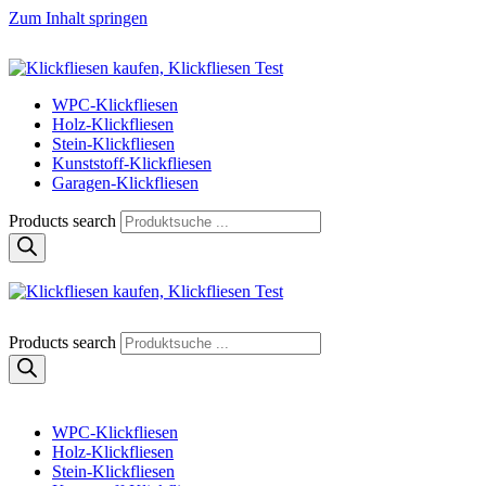
Zum Inhalt springen
Klickfliese | klick-klick-fertig
Klickfliesen online kaufen
WPC-Klickfliesen
Holz-Klickfliesen
Stein-Klickfliesen
Kunststoff-Klickfliesen
Garagen-Klickfliesen
Products search
Klickfliese | klick-klick-fertig
Klickfliesen online kaufen
Products search
WPC-Klickfliesen
Holz-Klickfliesen
Stein-Klickfliesen