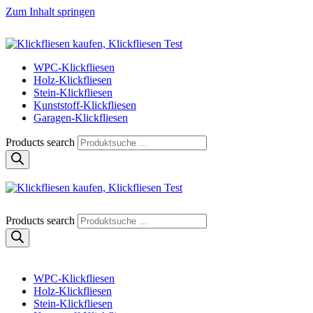
Zum Inhalt springen
Klickfliese | klick-klick-fertig
Klickfliesen online kaufen
WPC-Klickfliesen
Holz-Klickfliesen
Stein-Klickfliesen
Kunststoff-Klickfliesen
Garagen-Klickfliesen
Products search
Klickfliese | klick-klick-fertig
Klickfliesen online kaufen
Products search
WPC-Klickfliesen
Holz-Klickfliesen
Stein-Klickfliesen