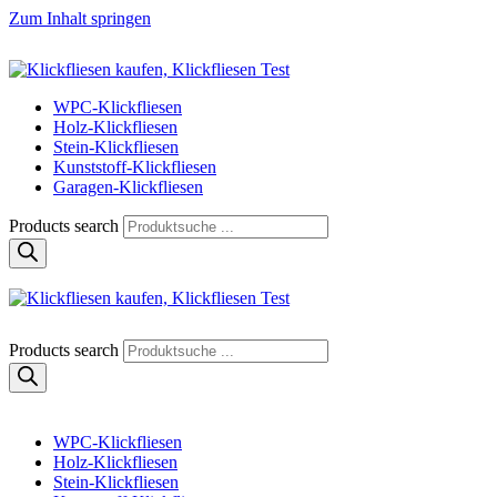
Zum Inhalt springen
Klickfliese | klick-klick-fertig
Klickfliesen online kaufen
WPC-Klickfliesen
Holz-Klickfliesen
Stein-Klickfliesen
Kunststoff-Klickfliesen
Garagen-Klickfliesen
Products search
Klickfliese | klick-klick-fertig
Klickfliesen online kaufen
Products search
WPC-Klickfliesen
Holz-Klickfliesen
Stein-Klickfliesen