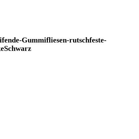
fende-Gummifliesen-rutschfeste-
keSchwarz