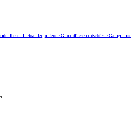
nfliesen Ineinandergreifende Gummifliesen rutschfeste Garagenbod
en.