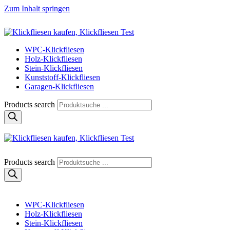
Zum Inhalt springen
Klickfliese | klick-klick-fertig
Klickfliesen online kaufen
WPC-Klickfliesen
Holz-Klickfliesen
Stein-Klickfliesen
Kunststoff-Klickfliesen
Garagen-Klickfliesen
Products search
Klickfliese | klick-klick-fertig
Klickfliesen online kaufen
Products search
WPC-Klickfliesen
Holz-Klickfliesen
Stein-Klickfliesen