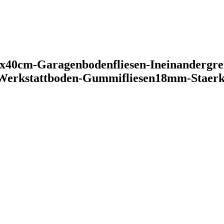
40cm-Garagenbodenfliesen-Ineinandergrei
-Werkstattboden-Gummifliesen18mm-Staer