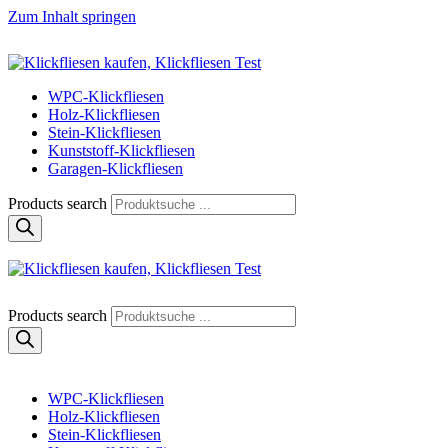
Zum Inhalt springen
Klickfliese | klick-klick-fertig
Klickfliesen online kaufen
WPC-Klickfliesen
Holz-Klickfliesen
Stein-Klickfliesen
Kunststoff-Klickfliesen
Garagen-Klickfliesen
Products search
Klickfliese | klick-klick-fertig
Klickfliesen online kaufen
Products search
WPC-Klickfliesen
Holz-Klickfliesen
Stein-Klickfliesen