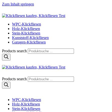
Zum Inhalt springen
Klickfliese | klick-klick-fertig
Klickfliesen online kaufen
WPC-Klickfliesen
Holz-Klickfliesen
Stein-Klickfliesen
Kunststoff-Klickfliesen
Garagen-Klickfliesen
Products search
Klickfliese | klick-klick-fertig
Klickfliesen online kaufen
Products search
WPC-Klickfliesen
Holz-Klickfliesen
Stein-Klickfliesen