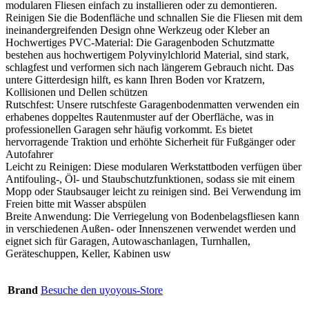
modularen Fliesen einfach zu installieren oder zu demontieren.
Reinigen Sie die Bodenfläche und schnallen Sie die Fliesen mit dem
ineinandergreifenden Design ohne Werkzeug oder Kleber an
Hochwertiges PVC-Material: Die Garagenboden Schutzmatte
bestehen aus hochwertigem Polyvinylchlorid Material, sind stark,
schlagfest und verformen sich nach längerem Gebrauch nicht. Das
untere Gitterdesign hilft, es kann Ihren Boden vor Kratzern,
Kollisionen und Dellen schützen
Rutschfest: Unsere rutschfeste Garagenbodenmatten verwenden ein
erhabenes doppeltes Rautenmuster auf der Oberfläche, was in
professionellen Garagen sehr häufig vorkommt. Es bietet
hervorragende Traktion und erhöhte Sicherheit für Fußgänger oder
Autofahrer
Leicht zu Reinigen: Diese modularen Werkstattboden verfügen über
Antifouling-, Öl- und Staubschutzfunktionen, sodass sie mit einem
Mopp oder Staubsauger leicht zu reinigen sind. Bei Verwendung im
Freien bitte mit Wasser abspülen
Breite Anwendung: Die Verriegelung von Bodenbelagsfliesen kann
in verschiedenen Außen- oder Innenszenen verwendet werden und
eignet sich für Garagen, Autowaschanlagen, Turnhallen,
Geräteschuppen, Keller, Kabinen usw
Brand
Besuche den uyoyous-Store