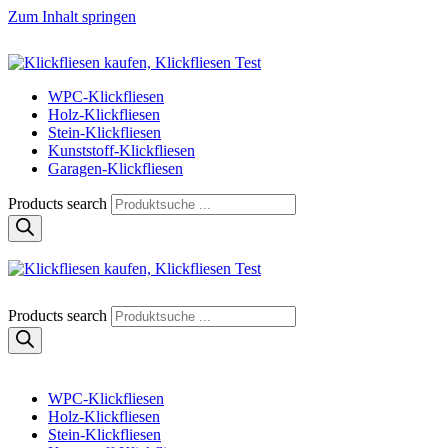
Zum Inhalt springen
Klickfliese | klick-klick-fertig
Klickfliesen online kaufen
WPC-Klickfliesen
Holz-Klickfliesen
Stein-Klickfliesen
Kunststoff-Klickfliesen
Garagen-Klickfliesen
Products search
Klickfliese | klick-klick-fertig
Klickfliesen online kaufen
Products search
WPC-Klickfliesen
Holz-Klickfliesen
Stein-Klickfliesen