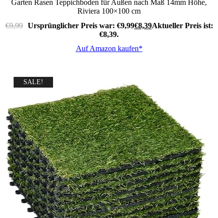
Garten Rasen Teppichboden für Außen nach Maß 14mm Höhe,
Riviera 100×100 cm
€
9,99
Ursprünglicher Preis war: €9,99
€
8,39
Aktueller Preis ist:
€8,39.
Auf Amazon kaufen*
SALE!