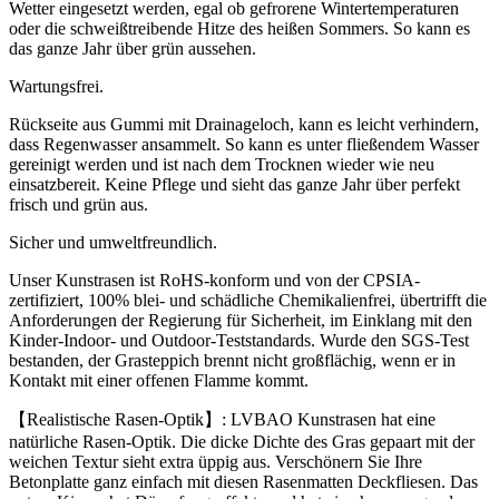
Wetter eingesetzt werden, egal ob gefrorene Wintertemperaturen
oder die schweißtreibende Hitze des heißen Sommers. So kann es
das ganze Jahr über grün aussehen.
Wartungsfrei.
Rückseite aus Gummi mit Drainageloch, kann es leicht verhindern,
dass Regenwasser ansammelt. So kann es unter fließendem Wasser
gereinigt werden und ist nach dem Trocknen wieder wie neu
einsatzbereit. Keine Pflege und sieht das ganze Jahr über perfekt
frisch und grün aus.
Sicher und umweltfreundlich.
Unser Kunstrasen ist RoHS-konform und von der CPSIA-
zertifiziert, 100% blei- und schädliche Chemikalienfrei, übertrifft die
Anforderungen der Regierung für Sicherheit, im Einklang mit den
Kinder-Indoor- und Outdoor-Teststandards. Wurde den SGS-Test
bestanden, der Grasteppich brennt nicht großflächig, wenn er in
Kontakt mit einer offenen Flamme kommt.
【Realistische Rasen-Optik】: LVBAO Kunstrasen hat eine
natürliche Rasen-Optik. Die dicke Dichte des Gras gepaart mit der
weichen Textur sieht extra üppig aus. Verschönern Sie Ihre
Betonplatte ganz einfach mit diesen Rasenmatten Deckfliesen. Das