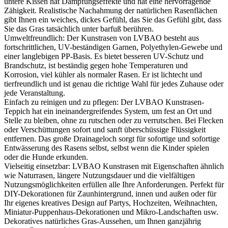
untere Kissen hat Dämpfungseffekte und hat eine hervorragende
Zähigkeit. Realistische Nachahmung der natürlichen Rasenflächen
gibt Ihnen ein weiches, dickes Gefühl, das Sie das Gefühl gibt, dass
Sie das Gras tatsächlich unter barfuß berühren.
Umweltfreundlich: Der Kunstrasen von LVBAO besteht aus
fortschrittlichen, UV-beständigen Garnen, Polyethylen-Gewebe und
einer langlebigen PP-Basis. Es bietet besseren UV-Schutz und
Brandschutz, ist beständig gegen hohe Temperaturen und
Korrosion, viel kühler als normaler Rasen. Er ist lichtecht und
tierfreundlich und ist genau die richtige Wahl für jedes Zuhause oder
jede Veranstaltung.
Einfach zu reinigen und zu pflegen: Der LVBAO Kunstrasen-
Teppich hat ein ineinandergreifendes System, um fest an Ort und
Stelle zu bleiben, ohne zu rutschen oder zu verrutschen. Bei Flecken
oder Verschüttungen sofort und sanft überschüssige Flüssigkeit
entfernen. Das große Drainageloch sorgt für sofortige und sofortige
Entwässerung des Rasens selbst, selbst wenn die Kinder spielen
oder die Hunde erkunden.
Vielseitig einsetzbar: LVBAO Kunstrasen mit Eigenschaften ähnlich
wie Naturrasen, längere Nutzungsdauer und die vielfältigen
Nutzungsmöglichkeiten erfüllen alle Ihre Anforderungen. Perfekt für
DIY-Dekorationen für Zaunhintergrund, innen und außen oder für
Ihr eigenes kreatives Design auf Partys, Hochzeiten, Weihnachten,
Miniatur-Puppenhaus-Dekorationen und Mikro-Landschaften usw.
Dekoratives natürliches Gras-Aussehen, um Ihnen ganzjährig