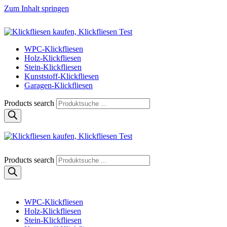
Zum Inhalt springen
Klickfliese | klick-klick-fertig
Klickfliesen online kaufen
WPC-Klickfliesen
Holz-Klickfliesen
Stein-Klickfliesen
Kunststoff-Klickfliesen
Garagen-Klickfliesen
Products search
Klickfliese | klick-klick-fertig
Klickfliesen online kaufen
Products search
WPC-Klickfliesen
Holz-Klickfliesen
Stein-Klickfliesen