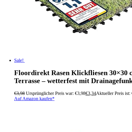
Sale!
Floordirekt Rasen Klickfliesen 30×30 
Terrasse – wetterfest mit Drainagefunk
€
3,98
Ursprünglicher Preis war: €3,98
€
3,34
Aktueller Preis ist:
Auf Amazon kaufen*