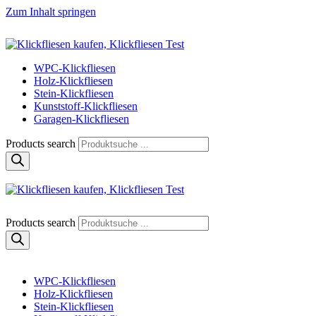
Zum Inhalt springen
Klickfliese | klick-klick-fertig
Klickfliesen online kaufen
WPC-Klickfliesen
Holz-Klickfliesen
Stein-Klickfliesen
Kunststoff-Klickfliesen
Garagen-Klickfliesen
Products search
Klickfliese | klick-klick-fertig
Klickfliesen online kaufen
Products search
WPC-Klickfliesen
Holz-Klickfliesen
Stein-Klickfliesen