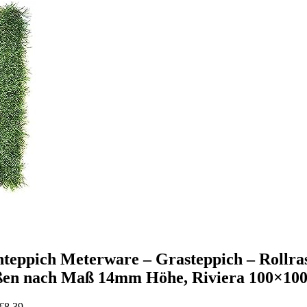
teppich Meterware – Grasteppich – Rollras
ßen nach Maß 14mm Höhe, Riviera 100×10
 €8,39.