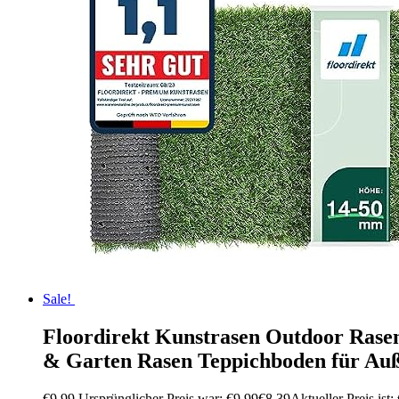
Sale!
Floordirekt Kunstrasen Outdoor Rasen
& Garten Rasen Teppichboden für Au
€
9,99
Ursprünglicher Preis war: €9,99
€
8,39
Aktueller Preis ist: