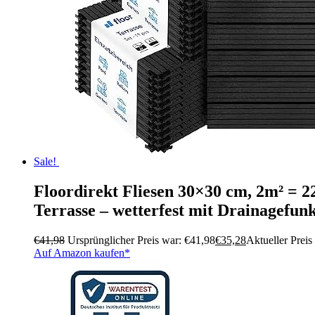
Sale!
Floordirekt Fliesen 30×30 cm, 2m² = 22
Terrasse – wetterfest mit Drainagefunk
€
41,98
Ursprünglicher Preis war: €41,98
€
35,28
Aktueller Preis 
Auf Amazon kaufen*