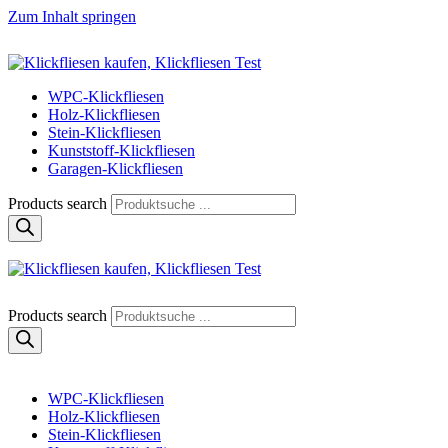
Zum Inhalt springen
Klickfliese | klick-klick-fertig
Klickfliesen online kaufen
WPC-Klickfliesen
Holz-Klickfliesen
Stein-Klickfliesen
Kunststoff-Klickfliesen
Garagen-Klickfliesen
Products search
Klickfliese | klick-klick-fertig
Klickfliesen online kaufen
Products search
WPC-Klickfliesen
Holz-Klickfliesen
Stein-Klickfliesen