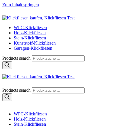
Zum Inhalt springen
Klickfliese | klick-klick-fertig
Klickfliesen online kaufen
WPC-Klickfliesen
Holz-Klickfliesen
Stein-Klickfliesen
Kunststoff-Klickfliesen
Garagen-Klickfliesen
Products search
Klickfliese | klick-klick-fertig
Klickfliesen online kaufen
Products search
WPC-Klickfliesen
Holz-Klickfliesen
Stein-Klickfliesen