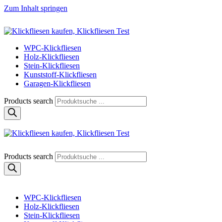
Zum Inhalt springen
Klickfliese | klick-klick-fertig
Klickfliesen online kaufen
WPC-Klickfliesen
Holz-Klickfliesen
Stein-Klickfliesen
Kunststoff-Klickfliesen
Garagen-Klickfliesen
Products search
Klickfliese | klick-klick-fertig
Klickfliesen online kaufen
Products search
WPC-Klickfliesen
Holz-Klickfliesen
Stein-Klickfliesen