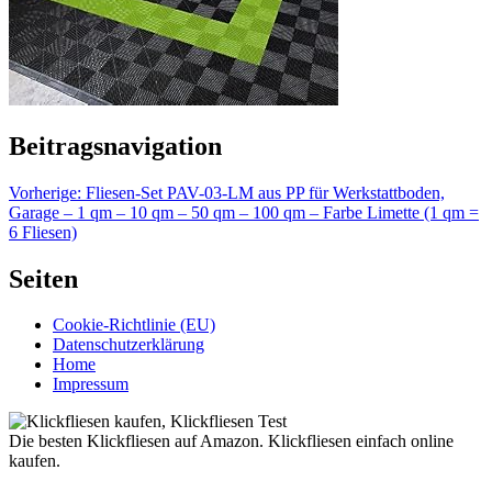
Beitragsnavigation
Vorherige:
Fliesen-Set PAV-03-LM aus PP für Werkstattboden,
Garage – 1 qm – 10 qm – 50 qm – 100 qm – Farbe Limette (1 qm =
6 Fliesen)
Seiten
Cookie-Richtlinie (EU)
Datenschutzerklärung
Home
Impressum
Die besten Klickfliesen auf Amazon. Klickfliesen einfach online
kaufen.