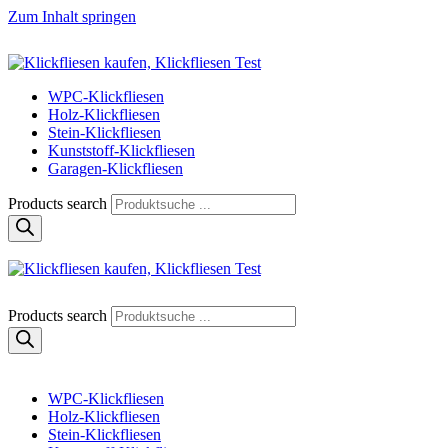
Zum Inhalt springen
Klickfliese | klick-klick-fertig
Klickfliesen online kaufen
WPC-Klickfliesen
Holz-Klickfliesen
Stein-Klickfliesen
Kunststoff-Klickfliesen
Garagen-Klickfliesen
Products search
Klickfliese | klick-klick-fertig
Klickfliesen online kaufen
Products search
WPC-Klickfliesen
Holz-Klickfliesen
Stein-Klickfliesen