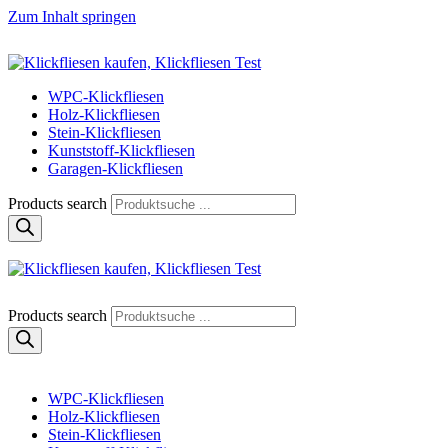
Zum Inhalt springen
Klickfliese | klick-klick-fertig
Klickfliesen online kaufen
WPC-Klickfliesen
Holz-Klickfliesen
Stein-Klickfliesen
Kunststoff-Klickfliesen
Garagen-Klickfliesen
Products search
Klickfliese | klick-klick-fertig
Klickfliesen online kaufen
Products search
WPC-Klickfliesen
Holz-Klickfliesen
Stein-Klickfliesen