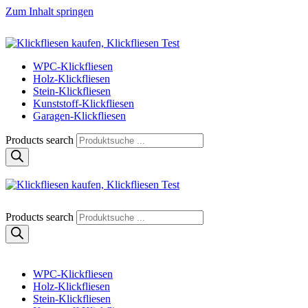
Zum Inhalt springen
Klickfliese | klick-klick-fertig
Klickfliesen online kaufen
WPC-Klickfliesen
Holz-Klickfliesen
Stein-Klickfliesen
Kunststoff-Klickfliesen
Garagen-Klickfliesen
Products search
Klickfliese | klick-klick-fertig
Klickfliesen online kaufen
Products search
WPC-Klickfliesen
Holz-Klickfliesen
Stein-Klickfliesen