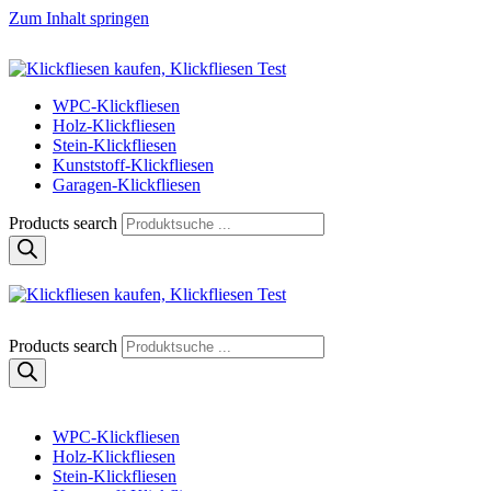
Zum Inhalt springen
Klickfliese | klick-klick-fertig
Klickfliesen online kaufen
WPC-Klickfliesen
Holz-Klickfliesen
Stein-Klickfliesen
Kunststoff-Klickfliesen
Garagen-Klickfliesen
Products search
Klickfliese | klick-klick-fertig
Klickfliesen online kaufen
Products search
WPC-Klickfliesen
Holz-Klickfliesen
Stein-Klickfliesen