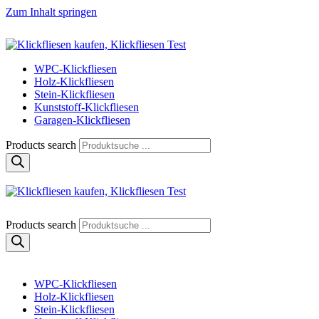
Zum Inhalt springen
Klickfliese | klick-klick-fertig
Klickfliesen online kaufen
WPC-Klickfliesen
Holz-Klickfliesen
Stein-Klickfliesen
Kunststoff-Klickfliesen
Garagen-Klickfliesen
Products search
Klickfliese | klick-klick-fertig
Klickfliesen online kaufen
Products search
WPC-Klickfliesen
Holz-Klickfliesen
Stein-Klickfliesen