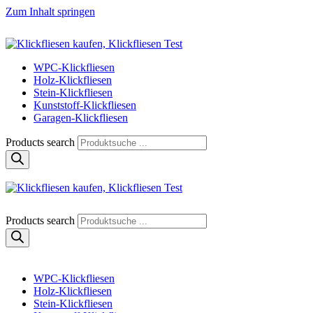
Zum Inhalt springen
Klickfliese | klick-klick-fertig
Klickfliesen online kaufen
WPC-Klickfliesen
Holz-Klickfliesen
Stein-Klickfliesen
Kunststoff-Klickfliesen
Garagen-Klickfliesen
Products search
Klickfliese | klick-klick-fertig
Klickfliesen online kaufen
Products search
WPC-Klickfliesen
Holz-Klickfliesen
Stein-Klickfliesen