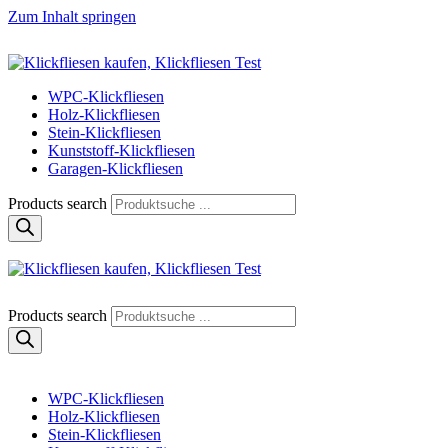
Zum Inhalt springen
Klickfliese | klick-klick-fertig
Klickfliesen online kaufen
WPC-Klickfliesen
Holz-Klickfliesen
Stein-Klickfliesen
Kunststoff-Klickfliesen
Garagen-Klickfliesen
Products search
Klickfliese | klick-klick-fertig
Klickfliesen online kaufen
Products search
WPC-Klickfliesen
Holz-Klickfliesen
Stein-Klickfliesen