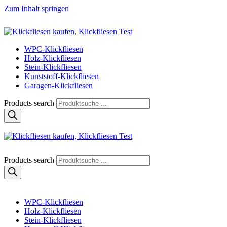
Zum Inhalt springen
Klickfliese | klick-klick-fertig
Klickfliesen online kaufen
WPC-Klickfliesen
Holz-Klickfliesen
Stein-Klickfliesen
Kunststoff-Klickfliesen
Garagen-Klickfliesen
Products search
Klickfliese | klick-klick-fertig
Klickfliesen online kaufen
Products search
WPC-Klickfliesen
Holz-Klickfliesen
Stein-Klickfliesen