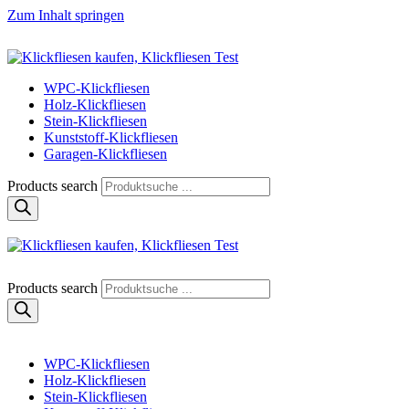
Zum Inhalt springen
Klickfliese | klick-klick-fertig
Klickfliesen online kaufen
WPC-Klickfliesen
Holz-Klickfliesen
Stein-Klickfliesen
Kunststoff-Klickfliesen
Garagen-Klickfliesen
Products search
Klickfliese | klick-klick-fertig
Klickfliesen online kaufen
Products search
WPC-Klickfliesen
Holz-Klickfliesen
Stein-Klickfliesen