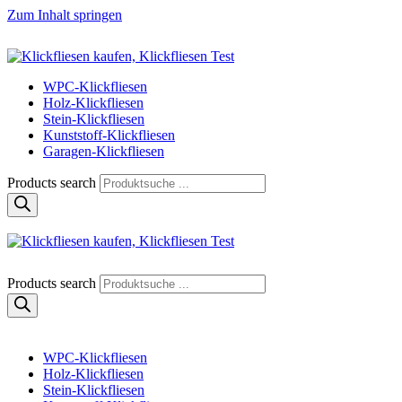
Zum Inhalt springen
Klickfliese | klick-klick-fertig
Klickfliesen online kaufen
WPC-Klickfliesen
Holz-Klickfliesen
Stein-Klickfliesen
Kunststoff-Klickfliesen
Garagen-Klickfliesen
Products search
Klickfliese | klick-klick-fertig
Klickfliesen online kaufen
Products search
WPC-Klickfliesen
Holz-Klickfliesen
Stein-Klickfliesen