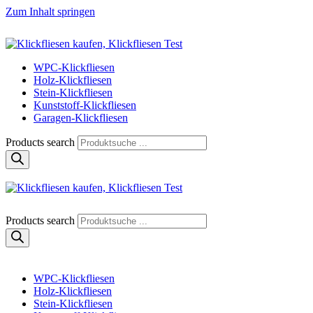
Zum Inhalt springen
Klickfliese | klick-klick-fertig
Klickfliesen online kaufen
WPC-Klickfliesen
Holz-Klickfliesen
Stein-Klickfliesen
Kunststoff-Klickfliesen
Garagen-Klickfliesen
Products search
Klickfliese | klick-klick-fertig
Klickfliesen online kaufen
Products search
WPC-Klickfliesen
Holz-Klickfliesen
Stein-Klickfliesen