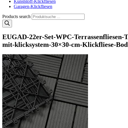
Kunststoff-Klickfliesen
Garagen-Klickfliesen
Products search
EUGAD-22er-Set-WPC-Terrassenfliesen-Terr
mit-klicksystem-30×30-cm-Klickfliese-Bo