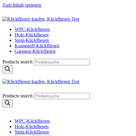
Zum Inhalt springen
Klickfliese | klick-klick-fertig
Klickfliesen online kaufen
WPC-Klickfliesen
Holz-Klickfliesen
Stein-Klickfliesen
Kunststoff-Klickfliesen
Garagen-Klickfliesen
Products search
Klickfliese | klick-klick-fertig
Klickfliesen online kaufen
Products search
WPC-Klickfliesen
Holz-Klickfliesen
Stein-Klickfliesen