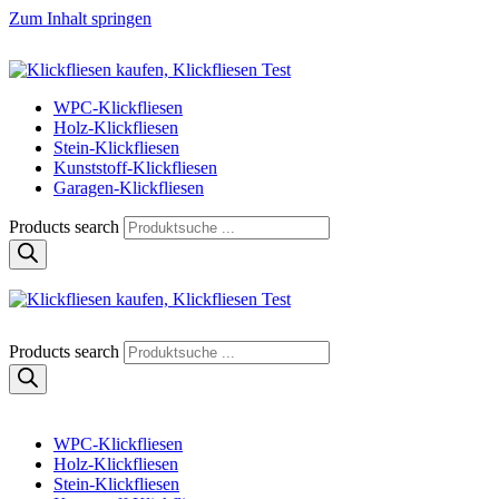
Zum Inhalt springen
Klickfliese | klick-klick-fertig
Klickfliesen online kaufen
WPC-Klickfliesen
Holz-Klickfliesen
Stein-Klickfliesen
Kunststoff-Klickfliesen
Garagen-Klickfliesen
Products search
Klickfliese | klick-klick-fertig
Klickfliesen online kaufen
Products search
WPC-Klickfliesen
Holz-Klickfliesen
Stein-Klickfliesen