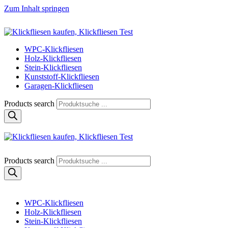
Zum Inhalt springen
Klickfliese | klick-klick-fertig
Klickfliesen online kaufen
WPC-Klickfliesen
Holz-Klickfliesen
Stein-Klickfliesen
Kunststoff-Klickfliesen
Garagen-Klickfliesen
Products search
Klickfliese | klick-klick-fertig
Klickfliesen online kaufen
Products search
WPC-Klickfliesen
Holz-Klickfliesen
Stein-Klickfliesen