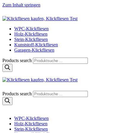
Zum Inhalt springen
Klickfliese | klick-klick-fertig
Klickfliesen online kaufen
WPC-Klickfliesen
Holz-Klickfliesen
Stein-Klickfliesen
Kunststoff-Klickfliesen
Garagen-Klickfliesen
Products search
Klickfliese | klick-klick-fertig
Klickfliesen online kaufen
Products search
WPC-Klickfliesen
Holz-Klickfliesen
Stein-Klickfliesen