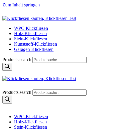
Zum Inhalt springen
Klickfliese | klick-klick-fertig
Klickfliesen online kaufen
WPC-Klickfliesen
Holz-Klickfliesen
Stein-Klickfliesen
Kunststoff-Klickfliesen
Garagen-Klickfliesen
Products search
Klickfliese | klick-klick-fertig
Klickfliesen online kaufen
Products search
WPC-Klickfliesen
Holz-Klickfliesen
Stein-Klickfliesen